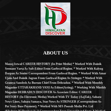
ABOUT US
Manoj Istwal CAREER HISTORY (in Print Media) * Worked With Dainik
Seemant Varta As Sub-Editor From Garhwal Region. * Worked With Kalyug
Darpan As Senior Correspondent From Garhwal Region. * Worked With Amar
Ujala And Dainik Jagran From Garhwal Region As Stringer. * Worked With
Gramya Sandesh As Bureau Chief From Dehradun. * Worked With Monthly
Magazine UTTARAKHAND VANI As Editor(Acting). * Working With Minthly
Magazine DEHRADUN DISCOVER As Associate Editor. CAREER
HISTORY (in Electronic Media) Worked With TV Today (AajTak), Sahara
News Lines, Sahara Samaya, Star News As STRINGER (Correspondent As
Per Story Base Payment). * Worked With M/S Poorab Media Pvt. Ltd