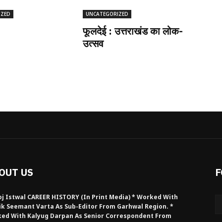
IZED
UNCATEGORIZED
फूलदेई : उत्तराखंड का लोक-
उत्सव
OUT US
F
j Istwal CAREER HISTORY (in Print Media) * Worked With
ik Seemant Varta As Sub-Editor From Garhwal Region. *
ed With Kalyug Darpan As Senior Correspondent From