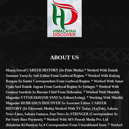
ABOUT US
Manoj Istwal CAREER HISTORY (in Print Media) * Worked With Dainik
Seemant Varta As Sub-Editor From Garhwal Region. * Worked With Kalyug
Darpan As Senior Correspondent From Garhwal Region. * Worked With Amar
Ujala And Dainik Jagran From Garhwal Region As Stringer. * Worked With
Gramya Sandesh As Bureau Chief From Dehradun. * Worked With Monthly
Magazine UTTARAKHAND VANI As Editor(Acting). * Working With Minthly
Magazine DEHRADUN DISCOVER As Associate Editor. CAREER
HISTORY (in Electronic Media) Worked With TV Today (AajTak), Sahara
News Lines, Sahara Samaya, Star News As STRINGER (Correspondent As
Per Story Base Payment). * Worked With M/S Poorab Media Pvt. Ltd
(Khabron Ki Duniya) As A Correspondent From Uttarakhand State. * Worked