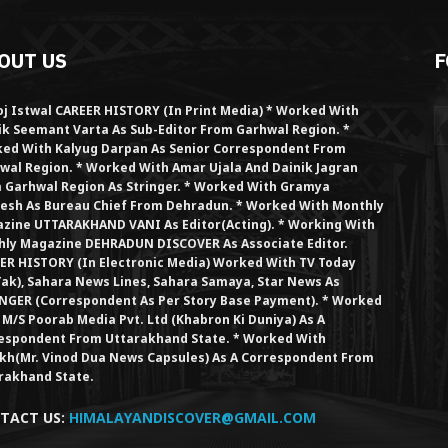
OUT US
F
j Istwal CAREER HISTORY (in Print Media) * Worked With
ik Seemant Varta As Sub-Editor From Garhwal Region. *
ed With Kalyug Darpan As Senior Correspondent From
wal Region. * Worked With Amar Ujala And Dainik Jagran
 Garhwal Region As Stringer. * Worked With Gramya
esh As Bureau Chief From Dehradun. * Worked With Monthly
zine UTTARAKHAND VANI As Editor(Acting). * Working With
hly Magazine DEHRADUN DISCOVER As Associate Editor.
ER HISTORY (in Electronic Media) Worked With TV Today
Tak), Sahara News Lines, Sahara Samaya, Star News As
NGER (Correspondent As Per Story Base Payment). * Worked
 M/S Poorab Media Pvt. Ltd (Khabron Ki Duniya) As A
espondent From Uttarakhand State. * Worked With
kh(Mr. Vinod Dua News Capsules) As A Correspondent From
rakhand State.
TACT US:
HIMALAYANDISCOVER@GMAIL.COM