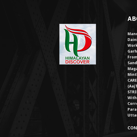
AB
Mano
Dain
Work
Garh
From
Sand
Maga
Mint
CARE
(Aaj
STRI
With
Corr
Para
Utta
CON