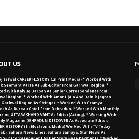
OUT US
F
j Istwal CAREER HISTORY (in Print Media) * Worked With
ik Seemant Varta As Sub-Editor From Garhwal Region. *
ed With Kalyug Darpan As Senior Correspondent From
wal Region. * Worked With Amar Ujala And Dainik Jagran
 Garhwal Region As Stringer. * Worked With Gramya
esh As Bureau Chief From Dehradun. * Worked With Monthly
zine UTTARAKHAND VANI As Editor(Acting). * Working With
hly Magazine DEHRADUN DISCOVER As Associate Editor.
ER HISTORY (in Electronic Media) Worked With TV Today
Tak), Sahara News Lines, Sahara Samaya, Star News As
NGER (Correspondent As Per Story Base Payment). * Worked