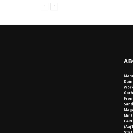
AB
Mano
Dain
Work
Garh
From
Sand
Maga
Mint
CARE
(Aaj
STRI