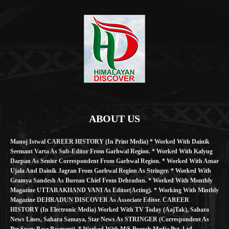
ABOUT US
Manoj Istwal CAREER HISTORY (in Print Media) * Worked With Dainik
Seemant Varta As Sub-Editor From Garhwal Region. * Worked With Kalyug
Darpan As Senior Correspondent From Garhwal Region. * Worked With Amar
Ujala And Dainik Jagran From Garhwal Region As Stringer. * Worked With
Gramya Sandesh As Bureau Chief From Dehradun. * Worked With Monthly
Magazine UTTARAKHAND VANI As Editor(Acting). * Working With Minthly
Magazine DEHRADUN DISCOVER As Associate Editor. CAREER
HISTORY (in Electronic Media) Worked With TV Today (AajTak), Sahara
News Lines, Sahara Samaya, Star News As STRINGER (Correspondent As
Per Story Base Payment). * Worked With M/S Poorab Media Pvt. Ltd