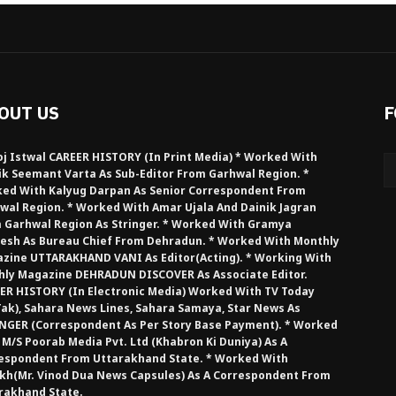
OUT US
F
j Istwal CAREER HISTORY (in Print Media) * Worked With
ik Seemant Varta As Sub-Editor From Garhwal Region. *
ed With Kalyug Darpan As Senior Correspondent From
wal Region. * Worked With Amar Ujala And Dainik Jagran
 Garhwal Region As Stringer. * Worked With Gramya
esh As Bureau Chief From Dehradun. * Worked With Monthly
zine UTTARAKHAND VANI As Editor(Acting). * Working With
hly Magazine DEHRADUN DISCOVER As Associate Editor.
ER HISTORY (in Electronic Media) Worked With TV Today
Tak), Sahara News Lines, Sahara Samaya, Star News As
NGER (Correspondent As Per Story Base Payment). * Worked
 M/S Poorab Media Pvt. Ltd (Khabron Ki Duniya) As A
espondent From Uttarakhand State. * Worked With
kh(Mr. Vinod Dua News Capsules) As A Correspondent From
rakhand State.