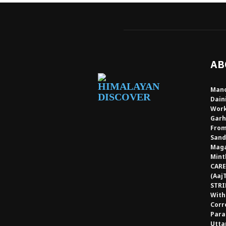
AB
Mano
Dain
Work
Garh
From
Sand
Maga
Mint
CARE
(Aaj
STRI
With
Corr
Para
Utta