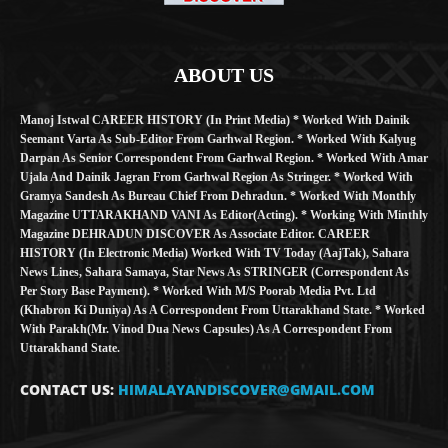
ABOUT US
Manoj Istwal CAREER HISTORY (in Print Media) * Worked With Dainik
Seemant Varta As Sub-Editor From Garhwal Region. * Worked With Kalyug
Darpan As Senior Correspondent From Garhwal Region. * Worked With Amar
Ujala And Dainik Jagran From Garhwal Region As Stringer. * Worked With
Gramya Sandesh As Bureau Chief From Dehradun. * Worked With Monthly
Magazine UTTARAKHAND VANI As Editor(Acting). * Working With Minthly
Magazine DEHRADUN DISCOVER As Associate Editor. CAREER
HISTORY (in Electronic Media) Worked With TV Today (AajTak), Sahara
News Lines, Sahara Samaya, Star News As STRINGER (Correspondent As
Per Story Base Payment). * Worked With M/S Poorab Media Pvt. Ltd
(Khabron Ki Duniya) As A Correspondent From Uttarakhand State. * Worked
With Parakh(Mr. Vinod Dua News Capsules) As A Correspondent From
Uttarakhand State.
CONTACT US:
HIMALAYANDISCOVER@GMAIL.COM