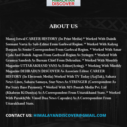
ABOUT US
Manoj Istwal CAREER HISTORY (in Print Media) * Worked With Dainik
Seemant Varta As Sub-Editor From Garhwal Region. * Worked With Kalyug
Darpan As Senior Correspondent From Garhwal Region. * Worked With Amar
Ujala And Dainik Jagran From Garhwal Region As Stringer. * Worked With
Gramya Sandesh As Bureau Chief From Dehradun. * Worked With Monthly
Magazine UTTARAKHAND VANI As Editor(Acting). * Working With Minthly
Magazine DEHRADUN DISCOVER As Associate Editor. CAREER
HISTORY (in Electronic Media) Worked With TV Today (AajTak), Sahara
News Lines, Sahara Samaya, Star News As STRINGER (Correspondent As
Per Story Base Payment). * Worked With M/S Poorab Media Pvt. Ltd
(Khabron Ki Duniya) As A Correspondent From Uttarakhand State. * Worked
With Parakh(Mr. Vinod Dua News Capsules) As A Correspondent From
Uttarakhand State.
CONTACT US:
HIMALAYANDISCOVER@GMAIL.COM