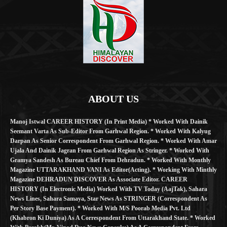
ABOUT US
Manoj Istwal CAREER HISTORY (in Print Media) * Worked With Dainik
Seemant Varta As Sub-Editor From Garhwal Region. * Worked With Kalyug
Darpan As Senior Correspondent From Garhwal Region. * Worked With Amar
Ujala And Dainik Jagran From Garhwal Region As Stringer. * Worked With
Gramya Sandesh As Bureau Chief From Dehradun. * Worked With Monthly
Magazine UTTARAKHAND VANI As Editor(Acting). * Working With Minthly
Magazine DEHRADUN DISCOVER As Associate Editor. CAREER
HISTORY (in Electronic Media) Worked With TV Today (AajTak), Sahara
News Lines, Sahara Samaya, Star News As STRINGER (Correspondent As
Per Story Base Payment). * Worked With M/S Poorab Media Pvt. Ltd
(Khabron Ki Duniya) As A Correspondent From Uttarakhand State. * Worked