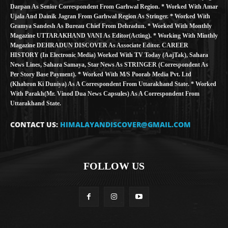
Darpan As Senior Correspondent From Garhwal Region. * Worked With Amar
Ujala And Dainik Jagran From Garhwal Region As Stringer. * Worked With
Gramya Sandesh As Bureau Chief From Dehradun. * Worked With Monthly
Magazine UTTARAKHAND VANI As Editor(Acting). * Working With Minthly
Magazine DEHRADUN DISCOVER As Associate Editor. CAREER
HISTORY (in Electronic Media) Worked With TV Today (AajTak), Sahara
News Lines, Sahara Samaya, Star News As STRINGER (Correspondent As
Per Story Base Payment). * Worked With M/S Poorab Media Pvt. Ltd
(Khabron Ki Duniya) As A Correspondent From Uttarakhand State. * Worked
With Parakh(Mr. Vinod Dua News Capsules) As A Correspondent From
Uttarakhand State.
CONTACT US:
HIMALAYANDISCOVER@GMAIL.COM
FOLLOW US