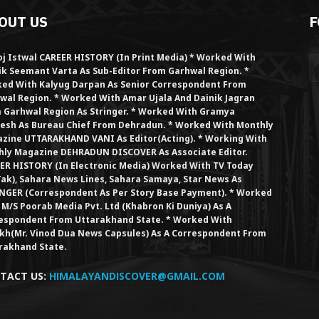
OUT US
F
j Istwal CAREER HISTORY (in Print Media) * Worked With
ik Seemant Varta As Sub-Editor From Garhwal Region. *
ed With Kalyug Darpan As Senior Correspondent From
wal Region. * Worked With Amar Ujala And Dainik Jagran
 Garhwal Region As Stringer. * Worked With Gramya
esh As Bureau Chief From Dehradun. * Worked With Monthly
zine UTTARAKHAND VANI As Editor(Acting). * Working With
hly Magazine DEHRADUN DISCOVER As Associate Editor.
ER HISTORY (in Electronic Media) Worked With TV Today
Tak), Sahara News Lines, Sahara Samaya, Star News As
NGER (Correspondent As Per Story Base Payment). * Worked
 M/S Poorab Media Pvt. Ltd (Khabron Ki Duniya) As A
espondent From Uttarakhand State. * Worked With
kh(Mr. Vinod Dua News Capsules) As A Correspondent From
rakhand State.
TACT US:
HIMALAYANDISCOVER@GMAIL.COM