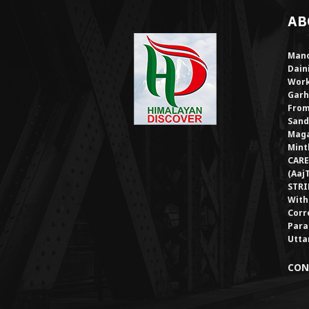
AB
Mano
Dain
Work
Garh
From
Sand
Maga
Mint
CARE
(Aaj
STRI
With
Corr
Para
Utta
CON