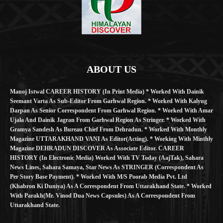
ABOUT US
Manoj Istwal CAREER HISTORY (in Print Media) * Worked With Dainik
Seemant Varta As Sub-Editor From Garhwal Region. * Worked With Kalyug
Darpan As Senior Correspondent From Garhwal Region. * Worked With Amar
Ujala And Dainik Jagran From Garhwal Region As Stringer. * Worked With
Gramya Sandesh As Bureau Chief From Dehradun. * Worked With Monthly
Magazine UTTARAKHAND VANI As Editor(Acting). * Working With Minthly
Magazine DEHRADUN DISCOVER As Associate Editor. CAREER
HISTORY (in Electronic Media) Worked With TV Today (AajTak), Sahara
News Lines, Sahara Samaya, Star News As STRINGER (Correspondent As
Per Story Base Payment). * Worked With M/S Poorab Media Pvt. Ltd
(Khabron Ki Duniya) As A Correspondent From Uttarakhand State. * Worked
With Parakh(Mr. Vinod Dua News Capsules) As A Correspondent From
Uttarakhand State.