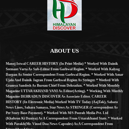
ABOUT US
Manoj Istwal CAREER HISTORY (in Print Media) * Worked With Dainik
Seemant Varta As Sub-Editor From Garhwal Region. * Worked With Kalyug
Darpan As Senior Correspondent From Garhwal Region. * Worked With Amar
Ujala And Dainik Jagran From Garhwal Region As Stringer. * Worked With
Gramya Sandesh As Bureau Chief From Dehradun. * Worked With Monthly
Magazine UTTARAKHAND VANI As Editor(Acting). * Working With Minthly
Magazine DEHRADUN DISCOVER As Associate Editor. CAREER
HISTORY (in Electronic Media) Worked With TV Today (AajTak), Sahara
News Lines, Sahara Samaya, Star News As STRINGER (Correspondent As
Per Story Base Payment). * Worked With M/S Poorab Media Pvt. Ltd
(Khabron Ki Duniya) As A Correspondent From Uttarakhand State. * Worked
With Parakh(Mr. Vinod Dua News Capsules) As A Correspondent From