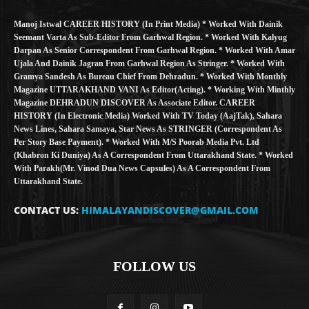
Manoj Istwal CAREER HISTORY (in Print Media) * Worked With Dainik
Seemant Varta As Sub-Editor From Garhwal Region. * Worked With Kalyug
Darpan As Senior Correspondent From Garhwal Region. * Worked With Amar
Ujala And Dainik Jagran From Garhwal Region As Stringer. * Worked With
Gramya Sandesh As Bureau Chief From Dehradun. * Worked With Monthly
Magazine UTTARAKHAND VANI As Editor(Acting). * Working With Minthly
Magazine DEHRADUN DISCOVER As Associate Editor. CAREER
HISTORY (in Electronic Media) Worked With TV Today (AajTak), Sahara
News Lines, Sahara Samaya, Star News As STRINGER (Correspondent As
Per Story Base Payment). * Worked With M/S Poorab Media Pvt. Ltd
(Khabron Ki Duniya) As A Correspondent From Uttarakhand State. * Worked
With Parakh(Mr. Vinod Dua News Capsules) As A Correspondent From
Uttarakhand State.
CONTACT US:
HIMALAYANDISCOVER@GMAIL.COM
FOLLOW US