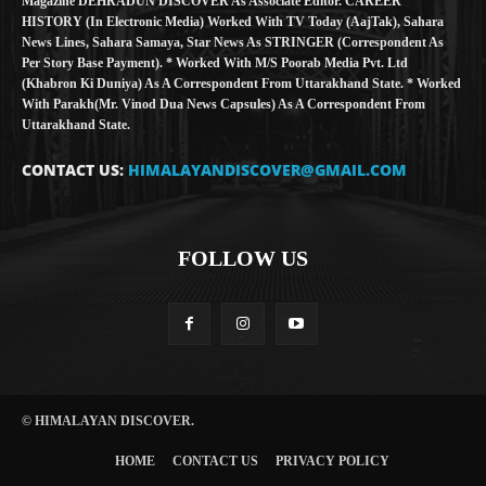
Magazine DEHRADUN DISCOVER As Associate Editor. CAREER
HISTORY (in Electronic Media) Worked With TV Today (AajTak), Sahara
News Lines, Sahara Samaya, Star News As STRINGER (Correspondent As
Per Story Base Payment). * Worked With M/S Poorab Media Pvt. Ltd
(Khabron Ki Duniya) As A Correspondent From Uttarakhand State. * Worked
With Parakh(Mr. Vinod Dua News Capsules) As A Correspondent From
Uttarakhand State.
CONTACT US:
HIMALAYANDISCOVER@GMAIL.COM
FOLLOW US
© HIMALAYAN DISCOVER.
HOME
CONTACT US
PRIVACY POLICY