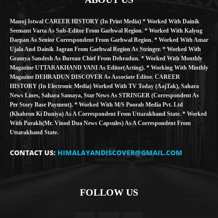
Manoj Istwal CAREER HISTORY (in Print Media) * Worked With Dainik
Seemant Varta As Sub-Editor From Garhwal Region. * Worked With Kalyug
Darpan As Senior Correspondent From Garhwal Region. * Worked With Amar
Ujala And Dainik Jagran From Garhwal Region As Stringer. * Worked With
Gramya Sandesh As Bureau Chief From Dehradun. * Worked With Monthly
Magazine UTTARAKHAND VANI As Editor(Acting). * Working With Minthly
Magazine DEHRADUN DISCOVER As Associate Editor. CAREER
HISTORY (in Electronic Media) Worked With TV Today (AajTak), Sahara
News Lines, Sahara Samaya, Star News As STRINGER (Correspondent As
Per Story Base Payment). * Worked With M/S Poorab Media Pvt. Ltd
(Khabron Ki Duniya) As A Correspondent From Uttarakhand State. * Worked
With Parakh(Mr. Vinod Dua News Capsules) As A Correspondent From
Uttarakhand State.
CONTACT US:
HIMALAYANDISCOVER@GMAIL.COM
FOLLOW US