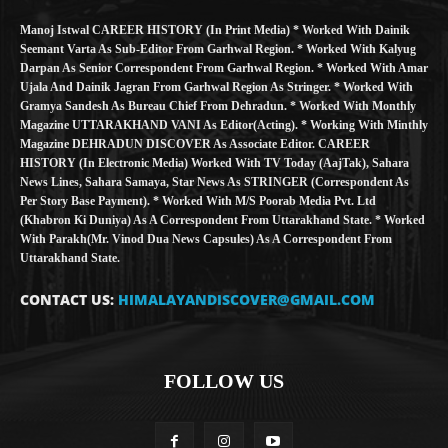
Manoj Istwal CAREER HISTORY (in Print Media) * Worked With Dainik
Seemant Varta As Sub-Editor From Garhwal Region. * Worked With Kalyug
Darpan As Senior Correspondent From Garhwal Region. * Worked With Amar
Ujala And Dainik Jagran From Garhwal Region As Stringer. * Worked With
Gramya Sandesh As Bureau Chief From Dehradun. * Worked With Monthly
Magazine UTTARAKHAND VANI As Editor(Acting). * Working With Minthly
Magazine DEHRADUN DISCOVER As Associate Editor. CAREER
HISTORY (in Electronic Media) Worked With TV Today (AajTak), Sahara
News Lines, Sahara Samaya, Star News As STRINGER (Correspondent As
Per Story Base Payment). * Worked With M/S Poorab Media Pvt. Ltd
(Khabron Ki Duniya) As A Correspondent From Uttarakhand State. * Worked
With Parakh(Mr. Vinod Dua News Capsules) As A Correspondent From
Uttarakhand State.
CONTACT US:
HIMALAYANDISCOVER@GMAIL.COM
FOLLOW US