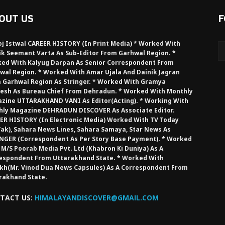
OUT US
F
j Istwal CAREER HISTORY (in Print Media) * Worked With
ik Seemant Varta As Sub-Editor From Garhwal Region. *
ed With Kalyug Darpan As Senior Correspondent From
wal Region. * Worked With Amar Ujala And Dainik Jagran
 Garhwal Region As Stringer. * Worked With Gramya
esh As Bureau Chief From Dehradun. * Worked With Monthly
zine UTTARAKHAND VANI As Editor(Acting). * Working With
hly Magazine DEHRADUN DISCOVER As Associate Editor.
ER HISTORY (in Electronic Media) Worked With TV Today
Tak), Sahara News Lines, Sahara Samaya, Star News As
NGER (Correspondent As Per Story Base Payment). * Worked
 M/S Poorab Media Pvt. Ltd (Khabron Ki Duniya) As A
espondent From Uttarakhand State. * Worked With
kh(Mr. Vinod Dua News Capsules) As A Correspondent From
rakhand State.
TACT US:
HIMALAYANDISCOVER@GMAIL.COM