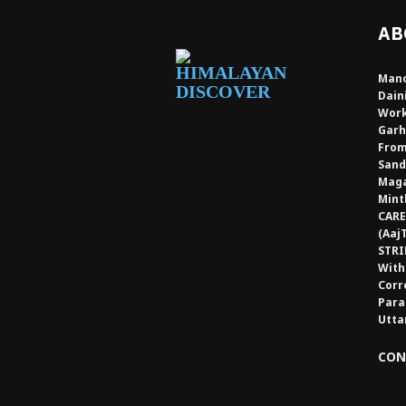
AB
Mano
Dain
Work
Garh
From
Sand
Maga
Mint
CARE
(Aaj
STRI
With
Corr
Para
Utta
CON