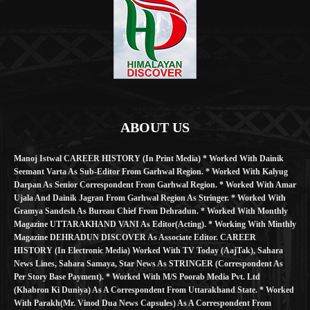
ABOUT US
Manoj Istwal CAREER HISTORY (in Print Media) * Worked With Dainik
Seemant Varta As Sub-Editor From Garhwal Region. * Worked With Kalyug
Darpan As Senior Correspondent From Garhwal Region. * Worked With Amar
Ujala And Dainik Jagran From Garhwal Region As Stringer. * Worked With
Gramya Sandesh As Bureau Chief From Dehradun. * Worked With Monthly
Magazine UTTARAKHAND VANI As Editor(Acting). * Working With Minthly
Magazine DEHRADUN DISCOVER As Associate Editor. CAREER
HISTORY (in Electronic Media) Worked With TV Today (AajTak), Sahara
News Lines, Sahara Samaya, Star News As STRINGER (Correspondent As
Per Story Base Payment). * Worked With M/S Poorab Media Pvt. Ltd
(Khabron Ki Duniya) As A Correspondent From Uttarakhand State. * Worked
With Parakh(Mr. Vinod Dua News Capsules) As A Correspondent From