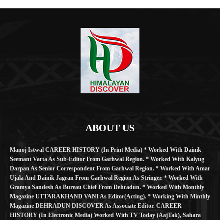
ABOUT US
Manoj Istwal CAREER HISTORY (in Print Media) * Worked With Dainik
Seemant Varta As Sub-Editor From Garhwal Region. * Worked With Kalyug
Darpan As Senior Correspondent From Garhwal Region. * Worked With Amar
Ujala And Dainik Jagran From Garhwal Region As Stringer. * Worked With
Gramya Sandesh As Bureau Chief From Dehradun. * Worked With Monthly
Magazine UTTARAKHAND VANI As Editor(Acting). * Working With Minthly
Magazine DEHRADUN DISCOVER As Associate Editor. CAREER
HISTORY (in Electronic Media) Worked With TV Today (AajTak), Sahara