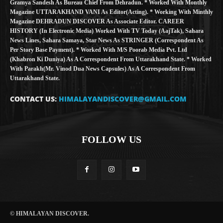
Gramya Sandesh As Bureau Chief From Dehradun. * Worked With Monthly
Magazine UTTARAKHAND VANI As Editor(Acting). * Working With Minthly
Magazine DEHRADUN DISCOVER As Associate Editor. CAREER
HISTORY (in Electronic Media) Worked With TV Today (AajTak), Sahara
News Lines, Sahara Samaya, Star News As STRINGER (Correspondent As
Per Story Base Payment). * Worked With M/S Poorab Media Pvt. Ltd
(Khabron Ki Duniya) As A Correspondent From Uttarakhand State. * Worked
With Parakh(Mr. Vinod Dua News Capsules) As A Correspondent From
Uttarakhand State.
CONTACT US:
HIMALAYANDISCOVER@GMAIL.COM
FOLLOW US
© HIMALAYAN DISCOVER.