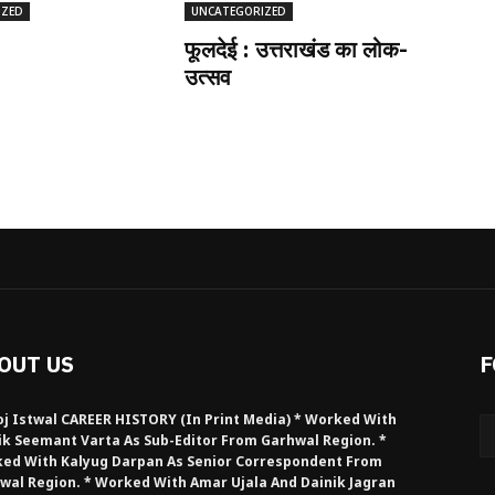
IZED
UNCATEGORIZED
फूलदेई : उत्तराखंड का लोक-
उत्सव
OUT US
F
j Istwal CAREER HISTORY (in Print Media) * Worked With
ik Seemant Varta As Sub-Editor From Garhwal Region. *
ed With Kalyug Darpan As Senior Correspondent From
wal Region. * Worked With Amar Ujala And Dainik Jagran