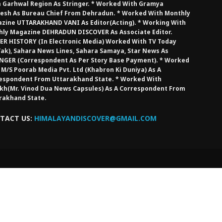
 Garhwal Region As Stringer. * Worked With Gramya
esh As Bureau Chief From Dehradun. * Worked With Monthly
zine UTTARAKHAND VANI As Editor(Acting). * Working With
hly Magazine DEHRADUN DISCOVER As Associate Editor.
ER HISTORY (in Electronic Media) Worked With TV Today
Tak), Sahara News Lines, Sahara Samaya, Star News As
NGER (Correspondent As Per Story Base Payment). * Worked
 M/S Poorab Media Pvt. Ltd (Khabron Ki Duniya) As A
espondent From Uttarakhand State. * Worked With
kh(Mr. Vinod Dua News Capsules) As A Correspondent From
rakhand State.
TACT US:
HIMALAYANDISCOVER@GMAIL.COM