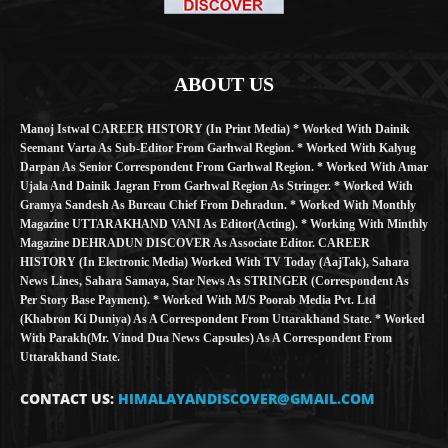
ABOUT US
Manoj Istwal CAREER HISTORY (in Print Media) * Worked With Dainik
Seemant Varta As Sub-Editor From Garhwal Region. * Worked With Kalyug
Darpan As Senior Correspondent From Garhwal Region. * Worked With Amar
Ujala And Dainik Jagran From Garhwal Region As Stringer. * Worked With
Gramya Sandesh As Bureau Chief From Dehradun. * Worked With Monthly
Magazine UTTARAKHAND VANI As Editor(Acting). * Working With Minthly
Magazine DEHRADUN DISCOVER As Associate Editor. CAREER
HISTORY (in Electronic Media) Worked With TV Today (AajTak), Sahara
News Lines, Sahara Samaya, Star News As STRINGER (Correspondent As
Per Story Base Payment). * Worked With M/S Poorab Media Pvt. Ltd
(Khabron Ki Duniya) As A Correspondent From Uttarakhand State. * Worked
With Parakh(Mr. Vinod Dua News Capsules) As A Correspondent From
Uttarakhand State.
CONTACT US:
HIMALAYANDISCOVER@GMAIL.COM