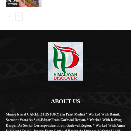
उत्तराखंड
ABOUT US
Manoj Istwal CAREER HISTORY (in Print Media) * Worked With Dainik
Seemant Varta As Sub-Editor From Garhwal Region. * Worked With Kalyug
Darpan As Senior Correspondent From Garhwal Region. * Worked With Amar
Ujala And Dainik Jagran From Garhwal Region As Stringer. * Worked With