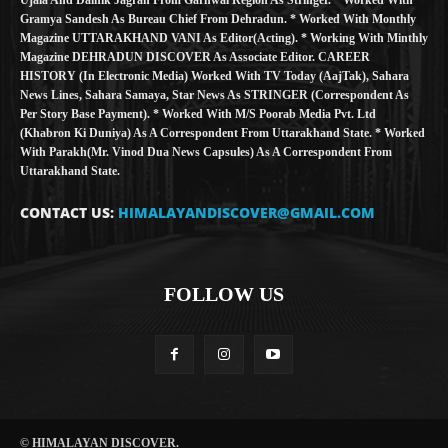
Gramya Sandesh As Bureau Chief From Dehradun. * Worked With Monthly
Magazine UTTARAKHAND VANI As Editor(Acting). * Working With Minthly
Magazine DEHRADUN DISCOVER As Associate Editor. CAREER
HISTORY (in Electronic Media) Worked With TV Today (AajTak), Sahara
News Lines, Sahara Samaya, Star News As STRINGER (Correspondent As
Per Story Base Payment). * Worked With M/S Poorab Media Pvt. Ltd
(Khabron Ki Duniya) As A Correspondent From Uttarakhand State. * Worked
With Parakh(Mr. Vinod Dua News Capsules) As A Correspondent From
Uttarakhand State.
CONTACT US:
HIMALAYANDISCOVER@GMAIL.COM
FOLLOW US
© HIMALAYAN DISCOVER.