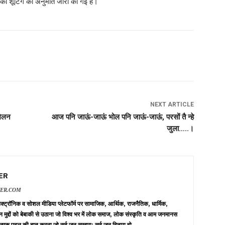
ा की शूटिंग की अनुमति जारी की गई है।
NEXT ARTICLE
मेलन
आज पनि जाऊं-जाऊं भोल पनि जाऊं-जाऊं, परसों तै न्हे
जुला…..।
ER
VER.COM
 इलेक्ट्रॉनिक व सोशल मीडिया प्लेटफॉर्म पर सामाजिक, आर्थिक, राजनैतिक, धार्मिक,
न मुद्दों को बेबाकी से उठाना जो विश्व भर में लोक समाज, लोक संस्कृति व आम जनमानस
त्मक पहलु की बात करना जो सर्व जन सुखाय: सर्व जन हिताय हो.