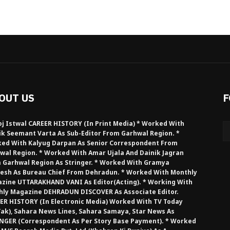
OUT US
F
j Istwal CAREER HISTORY (in Print Media) * Worked With
ik Seemant Varta As Sub-Editor From Garhwal Region. *
ed With Kalyug Darpan As Senior Correspondent From
wal Region. * Worked With Amar Ujala And Dainik Jagran
 Garhwal Region As Stringer. * Worked With Gramya
esh As Bureau Chief From Dehradun. * Worked With Monthly
zine UTTARAKHAND VANI As Editor(Acting). * Working With
hly Magazine DEHRADUN DISCOVER As Associate Editor.
ER HISTORY (in Electronic Media) Worked With TV Today
Tak), Sahara News Lines, Sahara Samaya, Star News As
NGER (Correspondent As Per Story Base Payment). * Worked