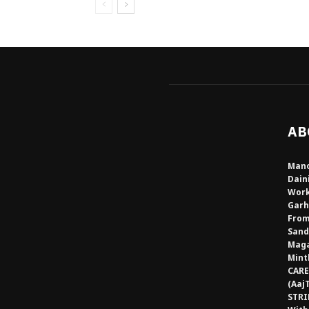
AB
Mano
Dain
Work
Garh
From
Sand
Maga
Mint
CARE
(Aaj
STRI