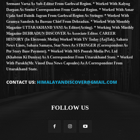
Seemant Varta As Sub-Editor From Garhwal Region. * Worked With Kalyug
Darpan As Senior Correspondent From Garhwal Region. * Worked With Amar
Ujala And Dainik Jagran From Garhwal Region As Stringer. * Worked With
Gramya Sandesh As Bureau Chief From Dehradun. * Worked With Monthly
Magazine UTTARAKHAND VANI As Editor(Acting). * Working With Minthly
Magazine DEHRADUN DISCOVER As Associate Editor. CAREER
HISTORY (in Electronic Media) Worked With TV Today (AajTak), Sahara
News Lines, Sahara Samaya, Star News As STRINGER (Correspondent As
Per Story Base Payment). * Worked With M/S Poorab Media Pvt. Ltd
(Khabron Ki Duniya) As A Correspondent From Uttarakhand State. * Worked
With Parakh(Mr. Vinod Dua News Capsules) As A Correspondent From
Uttarakhand State.
CONTACT US:
HIMALAYANDISCOVER@GMAIL.COM
FOLLOW US