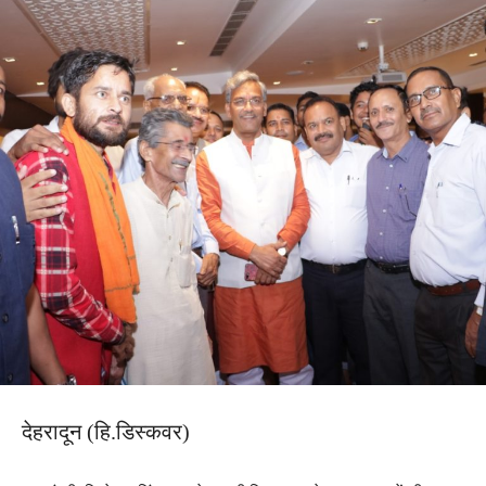
देहरादून (हि.डिस्कवर)