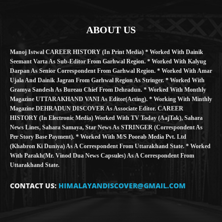
ABOUT US
Manoj Istwal CAREER HISTORY (in Print Media) * Worked With Dainik
Seemant Varta As Sub-Editor From Garhwal Region. * Worked With Kalyug
Darpan As Senior Correspondent From Garhwal Region. * Worked With Amar
Ujala And Dainik Jagran From Garhwal Region As Stringer. * Worked With
Gramya Sandesh As Bureau Chief From Dehradun. * Worked With Monthly
Magazine UTTARAKHAND VANI As Editor(Acting). * Working With Minthly
Magazine DEHRADUN DISCOVER As Associate Editor. CAREER
HISTORY (in Electronic Media) Worked With TV Today (AajTak), Sahara
News Lines, Sahara Samaya, Star News As STRINGER (Correspondent As
Per Story Base Payment). * Worked With M/S Poorab Media Pvt. Ltd
(Khabron Ki Duniya) As A Correspondent From Uttarakhand State. * Worked
With Parakh(Mr. Vinod Dua News Capsules) As A Correspondent From
Uttarakhand State.
CONTACT US:
HIMALAYANDISCOVER@GMAIL.COM