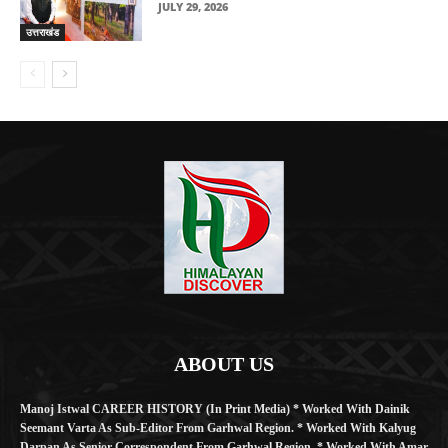
JULY 29, 2026
उत्तराखंड
ABOUT US
Manoj Istwal CAREER HISTORY (in Print Media) * Worked With Dainik
Seemant Varta As Sub-Editor From Garhwal Region. * Worked With Kalyug
Darpan As Senior Correspondent From Garhwal Region. * Worked With Amar