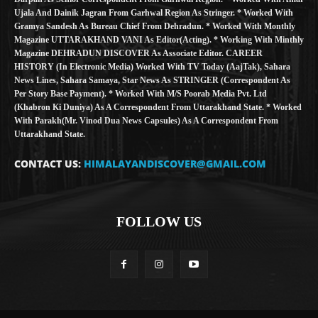
Ujala And Dainik Jagran From Garhwal Region As Stringer. * Worked With
Gramya Sandesh As Bureau Chief From Dehradun. * Worked With Monthly
Magazine UTTARAKHAND VANI As Editor(Acting). * Working With Minthly
Magazine DEHRADUN DISCOVER As Associate Editor. CAREER
HISTORY (in Electronic Media) Worked With TV Today (AajTak), Sahara
News Lines, Sahara Samaya, Star News As STRINGER (Correspondent As
Per Story Base Payment). * Worked With M/S Poorab Media Pvt. Ltd
(Khabron Ki Duniya) As A Correspondent From Uttarakhand State. * Worked
With Parakh(Mr. Vinod Dua News Capsules) As A Correspondent From
Uttarakhand State.
CONTACT US:
HIMALAYANDISCOVER@GMAIL.COM
FOLLOW US