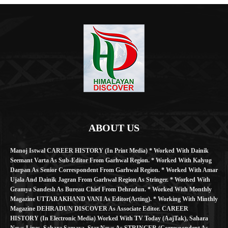
ABOUT US
Manoj Istwal CAREER HISTORY (in Print Media) * Worked With Dainik
Seemant Varta As Sub-Editor From Garhwal Region. * Worked With Kalyug
Darpan As Senior Correspondent From Garhwal Region. * Worked With Amar
Ujala And Dainik Jagran From Garhwal Region As Stringer. * Worked With
Gramya Sandesh As Bureau Chief From Dehradun. * Worked With Monthly
Magazine UTTARAKHAND VANI As Editor(Acting). * Working With Minthly
Magazine DEHRADUN DISCOVER As Associate Editor. CAREER
HISTORY (in Electronic Media) Worked With TV Today (AajTak), Sahara
News Lines, Sahara Samaya, Star News As STRINGER (Correspondent As