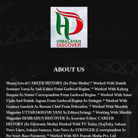
ABOUT US
Manoj Istwal CAREER HISTORY (in Print Media) * Worked With Dainik
Seemant Varta As Sub-Editor From Garhwal Region. * Worked With Kalyug
Darpan As Senior Correspondent From Garhwal Region. * Worked With Amar
Ujala And Dainik Jagran From Garhwal Region As Stringer. * Worked With
Gramya Sandesh As Bureau Chief From Dehradun. * Worked With Monthly
Magazine UTTARAKHAND VANI As Editor(Acting). * Working With Minthly
Magazine DEHRADUN DISCOVER As Associate Editor. CAREER
HISTORY (in Electronic Media) Worked With TV Today (AajTak), Sahara
News Lines, Sahara Samaya, Star News As STRINGER (Correspondent As
Per Story Base Payment). * Worked With M/S Poorab Media Pvt. Ltd