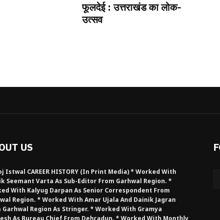
फूलदेई : उत्तराखंड का लोक-
उत्सव
OUT US
F
j Istwal CAREER HISTORY (in Print Media) * Worked With
ik Seemant Varta As Sub-Editor From Garhwal Region. *
ed With Kalyug Darpan As Senior Correspondent From
wal Region. * Worked With Amar Ujala And Dainik Jagran
 Garhwal Region As Stringer. * Worked With Gramya
esh As Bureau Chief From Dehradun. * Worked With Monthly