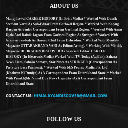
ABOUT US
Manoj Istwal CAREER HISTORY (in Print Media) * Worked With Dainik
Seemant Varta As Sub-Editor From Garhwal Region. * Worked With Kalyug
Darpan As Senior Correspondent From Garhwal Region. * Worked With Amar
Ujala And Dainik Jagran From Garhwal Region As Stringer. * Worked With
Gramya Sandesh As Bureau Chief From Dehradun. * Worked With Monthly
Magazine UTTARAKHAND VANI As Editor(Acting). * Working With Minthly
Magazine DEHRADUN DISCOVER As Associate Editor. CAREER
HISTORY (in Electronic Media) Worked With TV Today (AajTak), Sahara
News Lines, Sahara Samaya, Star News As STRINGER (Correspondent As
Per Story Base Payment). * Worked With M/S Poorab Media Pvt. Ltd
(Khabron Ki Duniya) As A Correspondent From Uttarakhand State. * Worked
With Parakh(Mr. Vinod Dua News Capsules) As A Correspondent From
Uttarakhand State.
CONTACT US:
HIMALAYANDISCOVER@GMAIL.COM
FOLLOW US