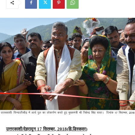
उत्तरकाशी/देहरादून 17 सितम्बर, 2018(हि.डिस्कवर)