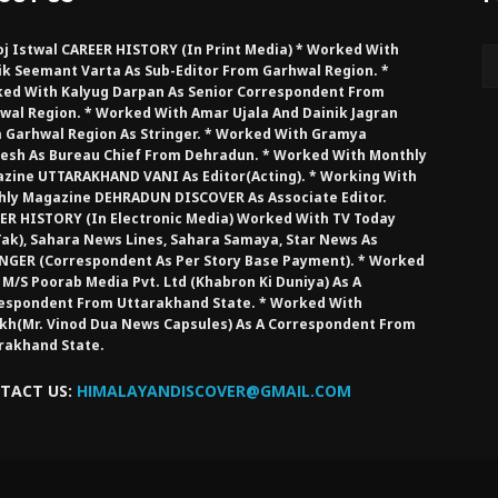
j Istwal CAREER HISTORY (in Print Media) * Worked With
ik Seemant Varta As Sub-Editor From Garhwal Region. *
ed With Kalyug Darpan As Senior Correspondent From
wal Region. * Worked With Amar Ujala And Dainik Jagran
 Garhwal Region As Stringer. * Worked With Gramya
esh As Bureau Chief From Dehradun. * Worked With Monthly
zine UTTARAKHAND VANI As Editor(Acting). * Working With
hly Magazine DEHRADUN DISCOVER As Associate Editor.
ER HISTORY (in Electronic Media) Worked With TV Today
Tak), Sahara News Lines, Sahara Samaya, Star News As
NGER (Correspondent As Per Story Base Payment). * Worked
 M/S Poorab Media Pvt. Ltd (Khabron Ki Duniya) As A
espondent From Uttarakhand State. * Worked With
kh(Mr. Vinod Dua News Capsules) As A Correspondent From
rakhand State.
TACT US:
HIMALAYANDISCOVER@GMAIL.COM