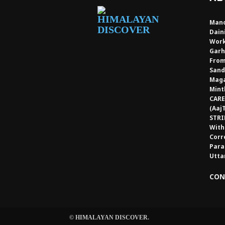
Mano
Dain
Work
Garh
From
Sand
Maga
Mint
CARE
(Aaj
STRI
With
Corr
Para
Utta
CON
© HIMALAYAN DISCOVER.