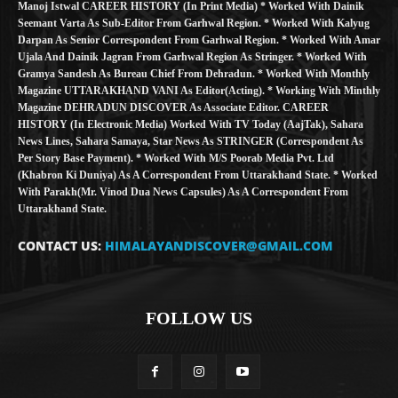
Manoj Istwal CAREER HISTORY (in Print Media) * Worked With Dainik
Seemant Varta As Sub-Editor From Garhwal Region. * Worked With Kalyug
Darpan As Senior Correspondent From Garhwal Region. * Worked With Amar
Ujala And Dainik Jagran From Garhwal Region As Stringer. * Worked With
Gramya Sandesh As Bureau Chief From Dehradun. * Worked With Monthly
Magazine UTTARAKHAND VANI As Editor(Acting). * Working With Minthly
Magazine DEHRADUN DISCOVER As Associate Editor. CAREER
HISTORY (in Electronic Media) Worked With TV Today (AajTak), Sahara
News Lines, Sahara Samaya, Star News As STRINGER (Correspondent As
Per Story Base Payment). * Worked With M/S Poorab Media Pvt. Ltd
(Khabron Ki Duniya) As A Correspondent From Uttarakhand State. * Worked
With Parakh(Mr. Vinod Dua News Capsules) As A Correspondent From
Uttarakhand State.
CONTACT US:
HIMALAYANDISCOVER@GMAIL.COM
FOLLOW US