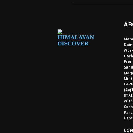
AB
Mano
Dain
Work
Garh
From
Sand
Maga
Mint
CARE
(Aaj
STRI
With
Corr
Para
Utta
CON