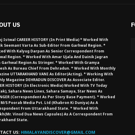
OUT US
F
j Istwal CAREER HISTORY (in Print Media) * Worked With
ik Seemant Varta As Sub-Editor From Garhwal Region. *
ed With Kalyug Darpan As Senior Correspondent From
wal Region. * Worked With Amar Ujala And Dainik Jagran
 Garhwal Region As Stringer. * Worked With Gramya
esh As Bureau Chief From Dehradun. * Worked With Monthly
zine UTTARAKHAND VANI As Editor(Acting). * Working With
hly Magazine DEHRADUN DISCOVER As Associate Editor.
ER HISTORY (in Electronic Media) Worked With TV Today
Tak), Sahara News Lines, Sahara Samaya, Star News As
NGER (Correspondent As Per Story Base Payment). * Worked
 M/S Poorab Media Pvt. Ltd (Khabron Ki Duniya) As A
espondent From Uttarakhand State. * Worked With
kh(Mr. Vinod Dua News Capsules) As A Correspondent From
rakhand State.
TACT US:
HIMALAYANDISCOVER@GMAIL.COM