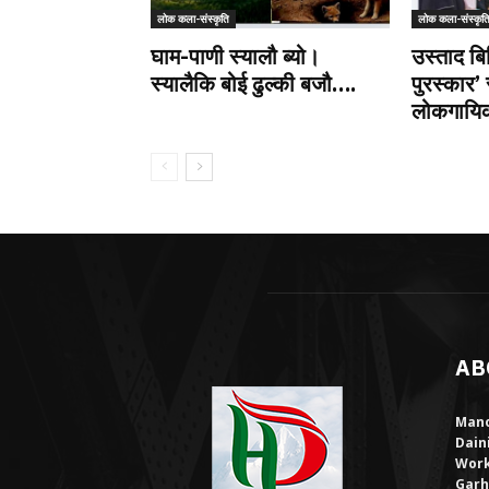
लोक कला-संस्कृति
लोक कला-संस्कृत
घाम-पाणी स्यालौ ब्यो।
उस्ताद बि
स्यालैकि बोई ढुल्की बजौ….
पुरस्कार’ 
लोकगायिका
AB
Mano
Dain
Work
Garh