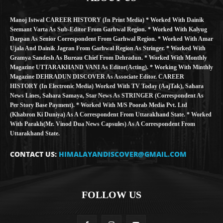
Manoj Istwal CAREER HISTORY (in Print Media) * Worked With Dainik
Seemant Varta As Sub-Editor From Garhwal Region. * Worked With Kalyug
Darpan As Senior Correspondent From Garhwal Region. * Worked With Amar
Ujala And Dainik Jagran From Garhwal Region As Stringer. * Worked With
Gramya Sandesh As Bureau Chief From Dehradun. * Worked With Monthly
Magazine UTTARAKHAND VANI As Editor(Acting). * Working With Minthly
Magazine DEHRADUN DISCOVER As Associate Editor. CAREER
HISTORY (in Electronic Media) Worked With TV Today (AajTak), Sahara
News Lines, Sahara Samaya, Star News As STRINGER (Correspondent As
Per Story Base Payment). * Worked With M/S Poorab Media Pvt. Ltd
(Khabron Ki Duniya) As A Correspondent From Uttarakhand State. * Worked
With Parakh(Mr. Vinod Dua News Capsules) As A Correspondent From
Uttarakhand State.
CONTACT US:
HIMALAYANDISCOVER@GMAIL.COM
FOLLOW US