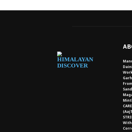
AB
Mano
Dain
Work
Garh
From
Sand
Maga
Mint
CARE
(Aaj
STRI
With
Corr