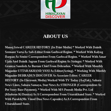
ABOUT US
Manoj Istwal CAREER HISTORY (in Print Media) * Worked With Dainik
Seemant Varta As Sub-Editor From Garhwal Region. * Worked With Kalyug
Darpan As Senior Correspondent From Garhwal Region. * Worked With Amar
Ujala And Dainik Jagran From Garhwal Region As Stringer. * Worked With
Gramya Sandesh As Bureau Chief From Dehradun. * Worked With Monthly
Magazine UTTARAKHAND VANI As Editor(Acting). * Working With Minthly
Magazine DEHRADUN DISCOVER As Associate Editor. CAREER
HISTORY (in Electronic Media) Worked With TV Today (AajTak), Sahara
News Lines, Sahara Samaya, Star News As STRINGER (Correspondent As
Per Story Base Payment). * Worked With M/S Poorab Media Pvt. Ltd
(Khabron Ki Duniya) As A Correspondent From Uttarakhand State. * Worked
With Parakh(Mr. Vinod Dua News Capsules) As A Correspondent From
Uttarakhand State.