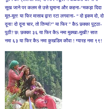
सूख जाने पर कलम से उसे घुमाना और कहना-“मकड़ा दिदा
मूत-मूत! या फिर मासाब द्वारा रटा लगवाना- “ दो इकम दो, दो
दूना! दो दूना चार, तो तिन्यां?” या फिर ” कैS छक्का पुट्ठा-
पुठी? छ: छक्का ३६ या फिर कैS नमा मुक्खा-मुखी? सात
नमा ६३ या फिर कैS नमा कुखडिम कौवा ! ग्यारह नमा ९९!