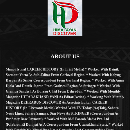
ABOUT US
Manoj Istwal CAREER HISTORY (in Print Media) * Worked With Dainik
Seemant Varta As Sub-Editor From Garhwal Region. * Worked With Kalyug
Darpan As Senior Correspondent From Garhwal Region. * Worked With Amar
Ujala And Dainik Jagran From Garhwal Region As Stringer. * Worked With
Gramya Sandesh As Bureau Chief From Dehradun. * Worked With Monthly
Magazine UTTARAKHAND VANI As Editor(Acting). * Working With Minthly
Magazine DEHRADUN DISCOVER As Associate Editor. CAREER
HISTORY (in Electronic Media) Worked With TV Today (AajTak), Sahara
News Lines, Sahara Samaya, Star News As STRINGER (Correspondent As
Per Story Base Payment). * Worked With M/S Poorab Media Pvt. Ltd
(Khabron Ki Duniya) As A Correspondent From Uttarakhand State. * Worked
With Parakh(Mr. Vinod Dua News Capsules) As A Correspondent From