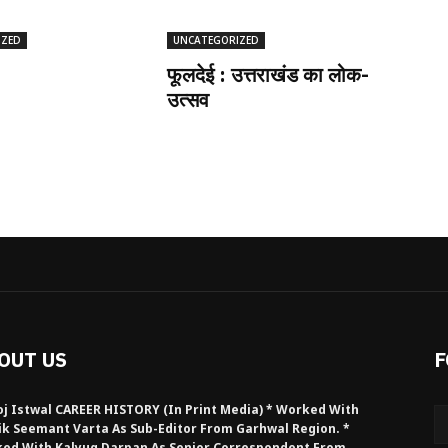
IZED
UNCATEGORIZED
फूलदेई : उत्तराखंड का लोक-
उत्सव
OUT US
F
j Istwal CAREER HISTORY (in Print Media) * Worked With
ik Seemant Varta As Sub-Editor From Garhwal Region. *
ed With Kalyug Darpan As Senior Correspondent From