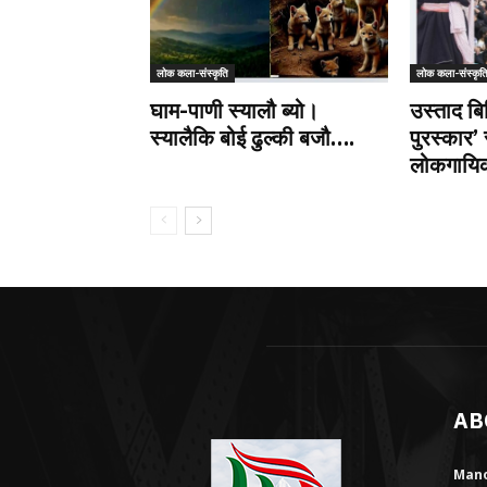
लोक कला-संस्कृति
लोक कला-संस्कृत
घाम-पाणी स्यालौ ब्यो।
उस्ताद बि
स्यालैकि बोई ढुल्की बजौ….
पुरस्कार’ 
लोकगायिका
AB
Mano