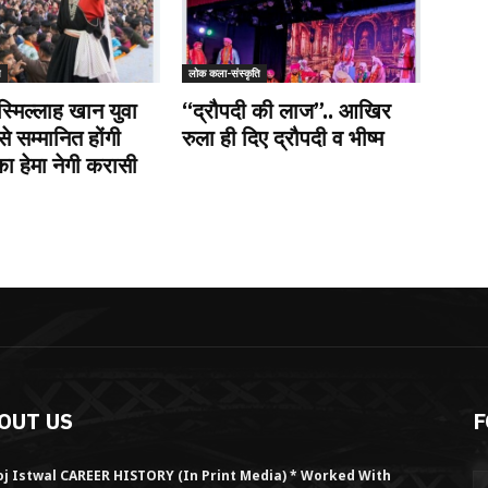
ि
लोक कला-संस्कृति
स्मिल्लाह खान युवा
“द्रौपदी की लाज”.. आखिर
से सम्मानित होंगी
रुला ही दिए द्रौपदी व भीष्म
 हेमा नेगी करासी
OUT US
F
j Istwal CAREER HISTORY (in Print Media) * Worked With