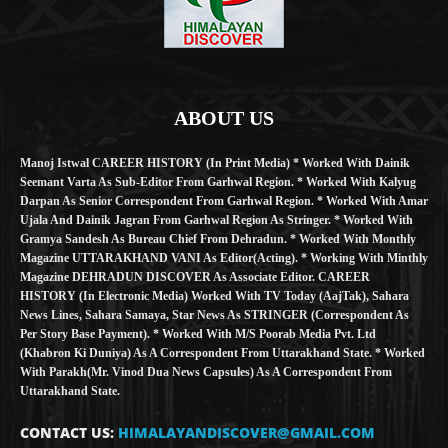
ABOUT US
Manoj Istwal CAREER HISTORY (in Print Media) * Worked With Dainik
Seemant Varta As Sub-Editor From Garhwal Region. * Worked With Kalyug
Darpan As Senior Correspondent From Garhwal Region. * Worked With Amar
Ujala And Dainik Jagran From Garhwal Region As Stringer. * Worked With
Gramya Sandesh As Bureau Chief From Dehradun. * Worked With Monthly
Magazine UTTARAKHAND VANI As Editor(Acting). * Working With Minthly
Magazine DEHRADUN DISCOVER As Associate Editor. CAREER
HISTORY (in Electronic Media) Worked With TV Today (AajTak), Sahara
News Lines, Sahara Samaya, Star News As STRINGER (Correspondent As
Per Story Base Payment). * Worked With M/S Poorab Media Pvt. Ltd
(Khabron Ki Duniya) As A Correspondent From Uttarakhand State. * Worked
With Parakh(Mr. Vinod Dua News Capsules) As A Correspondent From
Uttarakhand State.
CONTACT US:
HIMALAYANDISCOVER@GMAIL.COM