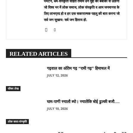
पर्यटन, धर्म-संस्कृति सहित तमाम उन मुद्दों को बेबाकी से उठाना
जो विश्व भर में लोक समाज, लोक संस्कृति व आम जनमानस के
लिए लाभप्रद हो व हर उस सकारात्मक पहलु की बात करना जो
सर्व जन सुखाय: सर्व जन हिताय हो.
RELATED ARTICLES
गढ़वाल का अंतिम गढ़ “रामी गढ़” हिमाचल में
JULY 12, 2026
फीचर लेख
घाम-पाणी स्यालौ ब्यो। स्यालैकि बोई ढुल्की बजौ….
JULY 10, 2026
लोक कला-संस्कृति