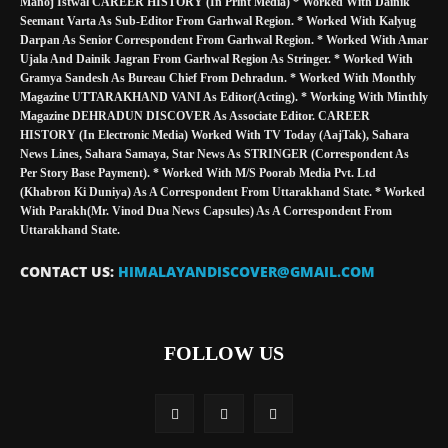
Manoj Istwal CAREER HISTORY (in Print Media) * Worked With Dainik
Seemant Varta As Sub-Editor From Garhwal Region. * Worked With Kalyug
Darpan As Senior Correspondent From Garhwal Region. * Worked With Amar
Ujala And Dainik Jagran From Garhwal Region As Stringer. * Worked With
Gramya Sandesh As Bureau Chief From Dehradun. * Worked With Monthly
Magazine UTTARAKHAND VANI As Editor(Acting). * Working With Minthly
Magazine DEHRADUN DISCOVER As Associate Editor. CAREER
HISTORY (in Electronic Media) Worked With TV Today (AajTak), Sahara
News Lines, Sahara Samaya, Star News As STRINGER (Correspondent As
Per Story Base Payment). * Worked With M/S Poorab Media Pvt. Ltd
(Khabron Ki Duniya) As A Correspondent From Uttarakhand State. * Worked
With Parakh(Mr. Vinod Dua News Capsules) As A Correspondent From
Uttarakhand State.
CONTACT US:
HIMALAYANDISCOVER@GMAIL.COM
FOLLOW US