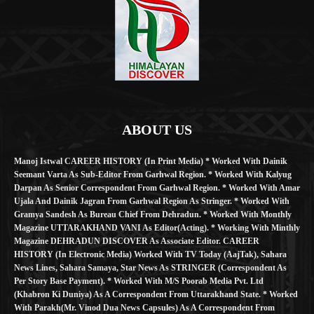
ABOUT US
Manoj Istwal CAREER HISTORY (in Print Media) * Worked With Dainik
Seemant Varta As Sub-Editor From Garhwal Region. * Worked With Kalyug
Darpan As Senior Correspondent From Garhwal Region. * Worked With Amar
Ujala And Dainik Jagran From Garhwal Region As Stringer. * Worked With
Gramya Sandesh As Bureau Chief From Dehradun. * Worked With Monthly
Magazine UTTARAKHAND VANI As Editor(Acting). * Working With Minthly
Magazine DEHRADUN DISCOVER As Associate Editor. CAREER
HISTORY (in Electronic Media) Worked With TV Today (AajTak), Sahara
News Lines, Sahara Samaya, Star News As STRINGER (Correspondent As
Per Story Base Payment). * Worked With M/S Poorab Media Pvt. Ltd
(Khabron Ki Duniya) As A Correspondent From Uttarakhand State. * Worked
With Parakh(Mr. Vinod Dua News Capsules) As A Correspondent From