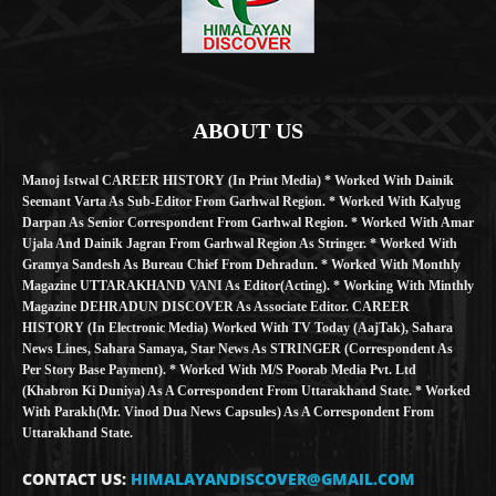
ABOUT US
Manoj Istwal CAREER HISTORY (in Print Media) * Worked With Dainik
Seemant Varta As Sub-Editor From Garhwal Region. * Worked With Kalyug
Darpan As Senior Correspondent From Garhwal Region. * Worked With Amar
Ujala And Dainik Jagran From Garhwal Region As Stringer. * Worked With
Gramya Sandesh As Bureau Chief From Dehradun. * Worked With Monthly
Magazine UTTARAKHAND VANI As Editor(Acting). * Working With Minthly
Magazine DEHRADUN DISCOVER As Associate Editor. CAREER
HISTORY (in Electronic Media) Worked With TV Today (AajTak), Sahara
News Lines, Sahara Samaya, Star News As STRINGER (Correspondent As
Per Story Base Payment). * Worked With M/S Poorab Media Pvt. Ltd
(Khabron Ki Duniya) As A Correspondent From Uttarakhand State. * Worked
With Parakh(Mr. Vinod Dua News Capsules) As A Correspondent From
Uttarakhand State.
CONTACT US:
HIMALAYANDISCOVER@GMAIL.COM