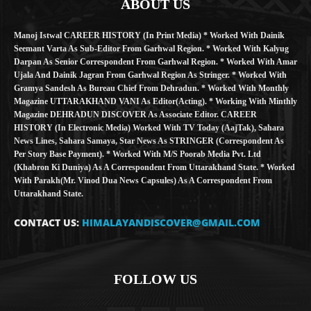
ABOUT US
Manoj Istwal CAREER HISTORY (in Print Media) * Worked With Dainik
Seemant Varta As Sub-Editor From Garhwal Region. * Worked With Kalyug
Darpan As Senior Correspondent From Garhwal Region. * Worked With Amar
Ujala And Dainik Jagran From Garhwal Region As Stringer. * Worked With
Gramya Sandesh As Bureau Chief From Dehradun. * Worked With Monthly
Magazine UTTARAKHAND VANI As Editor(Acting). * Working With Minthly
Magazine DEHRADUN DISCOVER As Associate Editor. CAREER
HISTORY (in Electronic Media) Worked With TV Today (AajTak), Sahara
News Lines, Sahara Samaya, Star News As STRINGER (Correspondent As
Per Story Base Payment). * Worked With M/S Poorab Media Pvt. Ltd
(Khabron Ki Duniya) As A Correspondent From Uttarakhand State. * Worked
With Parakh(Mr. Vinod Dua News Capsules) As A Correspondent From
Uttarakhand State.
CONTACT US:
HIMALAYANDISCOVER@GMAIL.COM
FOLLOW US