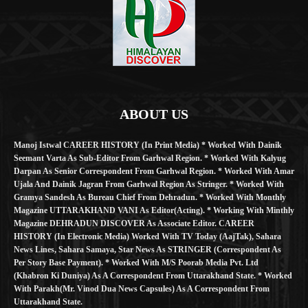
ABOUT US
Manoj Istwal CAREER HISTORY (in Print Media) * Worked With Dainik
Seemant Varta As Sub-Editor From Garhwal Region. * Worked With Kalyug
Darpan As Senior Correspondent From Garhwal Region. * Worked With Amar
Ujala And Dainik Jagran From Garhwal Region As Stringer. * Worked With
Gramya Sandesh As Bureau Chief From Dehradun. * Worked With Monthly
Magazine UTTARAKHAND VANI As Editor(Acting). * Working With Minthly
Magazine DEHRADUN DISCOVER As Associate Editor. CAREER
HISTORY (in Electronic Media) Worked With TV Today (AajTak), Sahara
News Lines, Sahara Samaya, Star News As STRINGER (Correspondent As
Per Story Base Payment). * Worked With M/S Poorab Media Pvt. Ltd
(Khabron Ki Duniya) As A Correspondent From Uttarakhand State. * Worked
With Parakh(Mr. Vinod Dua News Capsules) As A Correspondent From
Uttarakhand State.